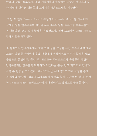
한국의 감독, 프로듀서, 게임 개발자들과 협력하여 미국과 캐나다의 수
상 경력에 빛나는 영화들의 오리지널 사운드트랙을 제작했다.
그는 두 번의 Emmy Award 수상자 Hummie Mann을 사사하여
시애틀 필름 인스티튜트 퍼시픽 노스웨스트 필름 스코어링 프로그램에
서 영화음악 작곡 석사 학위를 취득했으며, 현재 모교에서 Logic Pro X
강사로 활동하고 있다.
더블베이스 연주자로서도 이미 여러 상을 수상한 그는 모스크바 차이코
프스키 음악원 아카데미 음악 대학에서 더블베이스 연주자 학위를 받고
우등으로 졸업했다. 졸업 후, 모스크바 차이코프스키 음악원에 당당히
입학하였지만 영화음악 작곡가가 되겠다는 꿈을 안고 미국으로 건너와
유학 후 활동을 이어갔다. 러시아에서는 세계적으로 여러 유명한 홀에
서 실내악 앙상블, 심포니 오케스트라 멤버로 함께 공연한 바 있다.
현재
는 Thalia 심포니 오케스트라에서 더블베이스 악장으로 활동중이다.