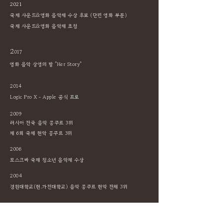
2021
국제 사운드&영화 음악제 수상 후보 (단편 영화 부문)
국제 사운드&영화 음악제 초청
2
017
영화 음악 상영의 밤 "Her Story"
2014
Logic Pro X - Apple 공식 프로
2009
러시아 전국 음악 콩쿠르 3위
제 6회 국제 현악 콩쿠르 3위
2006
모스크바 국제 청소년 음악제 수상
2004
경원대학교(현.가천대학교) 음악 콩쿠르 현악 전체 3위